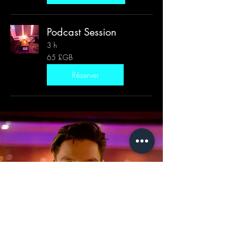
Podcast Session
3 h
65
65 £GB
livres
sterling
Réserver