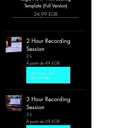
Loaded)
Prix
Prix
Prix
24,99 £GB
14,99 £GB
9,99 £GB
Template (Full Version)
Prix
19,99 £GB
Prix
24,99 £GB
2 Hour Recording
Session
2 h
À
À partir de 49 £GB
partir
de
49
Envoyer une
livres
demande
sterling
Logic Pro X - Film Scoring
Logic Pro X - Film Scoring
Logic Pro X - Film Scoring
Garage Band Template
Template (Stock Logic Plugins)
Template (Full - No Instruments
Template (Free Plugins)
3 Hour Recording
Prix
0,00 £GB
Loaded)
Prix
Prix
14,99 £GB
9,99 £GB
Session
Prix
19,99 £GB
3 h
À
À partir de 69 £GB
partir
de